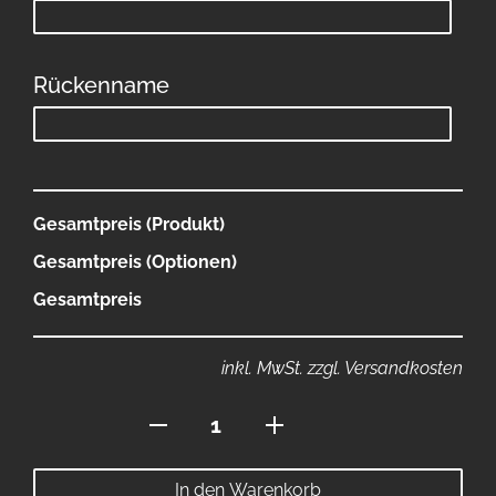
Rückenname
Gesamtpreis (Produkt)
Gesamtpreis (Optionen)
Gesamtpreis
inkl. MwSt. zzgl. Versandkosten
Polo
mit
Reissverschlusskragen
In den Warenkorb
Menge