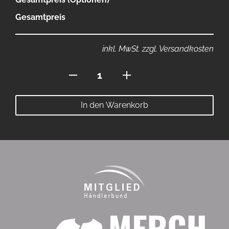
Gesamtpreis
inkl. MwSt. zzgl. Versandkosten
Polo
mit
Stehkragen
In den Warenkorb
Menge