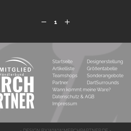
Phase
3
-
Alle
Teilnehmer
Sortierung
2023A-
Startseite
Designerstellung
1
Artikelliste
Größentabelle
Menge
Teamshops
Sonderangebote
Partner
DartSurrounds
Wann kommt meine Ware?
Datenschutz & AGB
Impressum
- DESIGN BY WWW.MERCHPARTNER.DE -