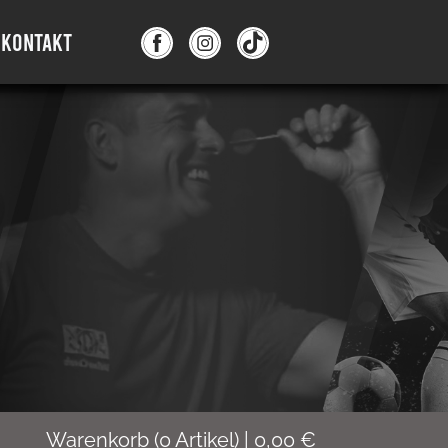
KONTAKT
Warenkorb
(
0
Artikel)
|
0,00
€