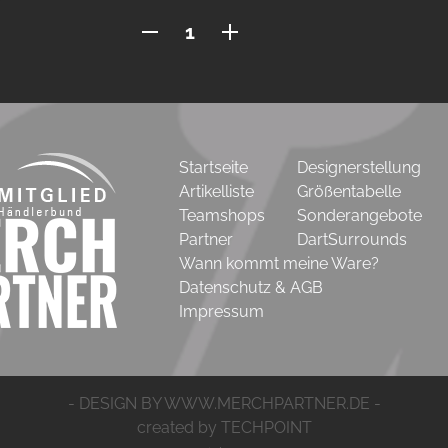
DartSurround
im
Fulldesign
Menge
Startseite
Designerstellung
Artikelliste
Größentabelle
Teamshops
Sonderangebote
Partner
DartSurrounds
Wann kommt meine Ware?
Datenschutz & AGB
Impressum
- DESIGN BY WWW.MERCHPARTNER.DE -
created by TECHPOINT