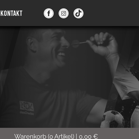
KONTAKT
Warenkorb
(
0
Artikel)
|
0,00
€