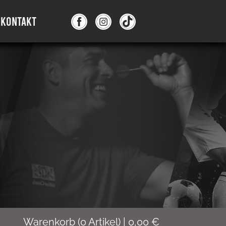
KONTAKT
Warenkorb
(
0
Artikel)
|
0,00
€