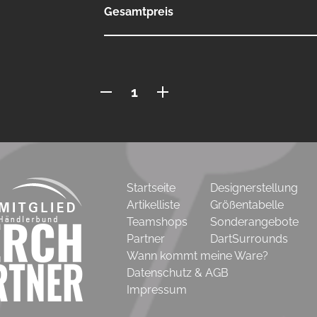
Gesamtpreis
DartMatte
80x280cm
Menge
Startseite
Designerstellung
Artikelliste
Größentabelle
Teamshops
Sonderangebote
Partner
DartSurrounds
Wann kommt meine Ware?
Datenschutz & AGB
Impressum