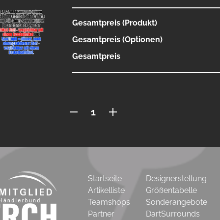
Gesamtpreis (Produkt)
Gesamtpreis (Optionen)
Gesamtpreis
Polo
mit
Reissverschluss
Menge
Startseite
Designerstellung
Artikelliste
Größentabelle
Teamshops
Sonderangebote
Partner
DartSurrounds