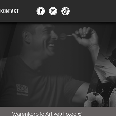
KONTAKT
Warenkorb
(
0
Artikel)
|
0,00
€