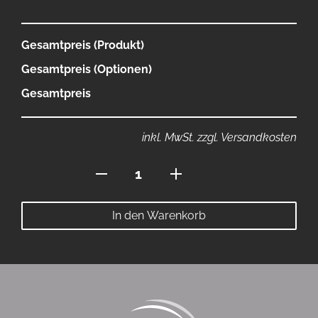
Gesamtpreis (Produkt)
Gesamtpreis (Optionen)
Gesamtpreis
inkl. MwSt. zzgl. Versandkosten
Polo
mit
Knopfleiste
In den Warenkorb
Menge