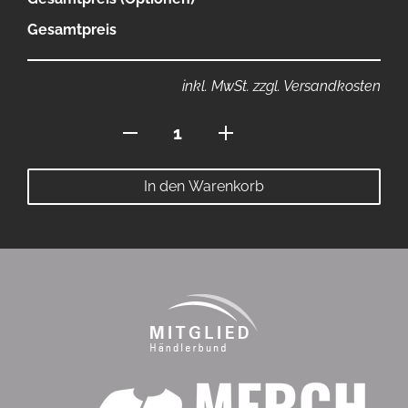
Gesamtpreis
inkl. MwSt. zzgl. Versandkosten
Jacke
mit
Stehkragen
In den Warenkorb
Menge