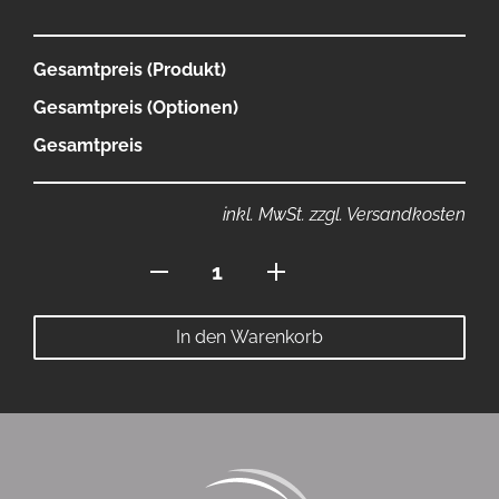
Gesamtpreis (Produkt)
Gesamtpreis (Optionen)
Gesamtpreis
inkl. MwSt. zzgl. Versandkosten
Polo
mit
Stehkragen
In den Warenkorb
Menge