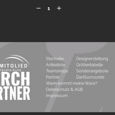
Flagge
120x80
Menge
Startseite
Designerstellung
Artikelliste
Größentabelle
Teamshops
Sonderangebote
Partner
DartSurrounds
Wann kommt meine Ware?
Datenschutz & AGB
Impressum