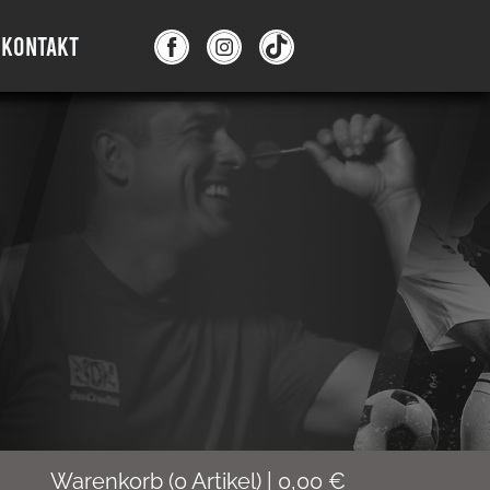
KONTAKT
Warenkorb
(
0
Artikel)
|
0,00
€