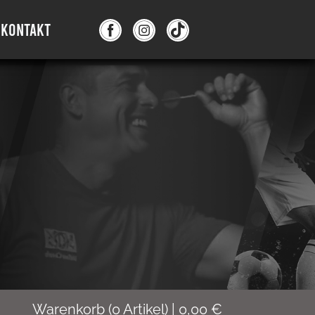
KONTAKT
Warenkorb
(
0
Artikel)
|
0,00
€