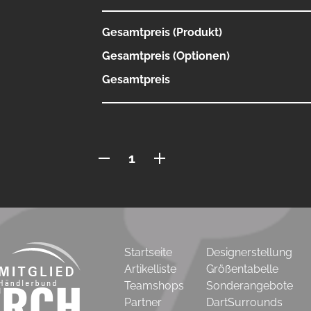
Gesamtpreis (Produkt)
Gesamtpreis (Optionen)
Gesamtpreis
Polo
mit
Knopfleiste
Menge
Startseite
Designerstellung
Artikelliste
Größentabelle
Teamshops
Sonderangebote
Partner
DartSurrounds