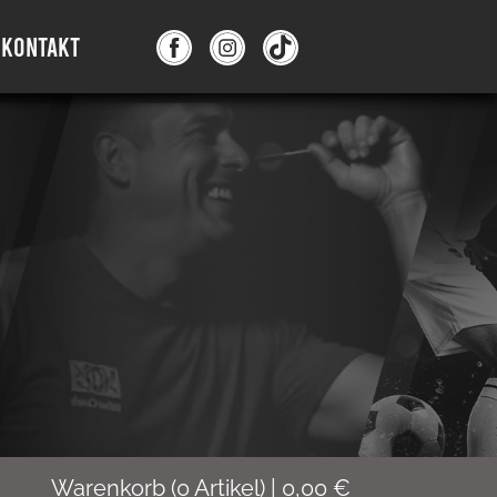
KONTAKT
Warenkorb
(
0
Artikel)
|
0,00
€