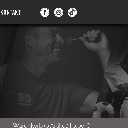
KONTAKT
Warenkorb
(
0
Artikel)
|
0,00
€