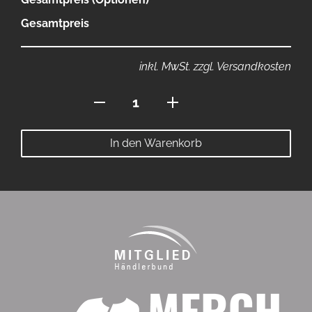
Gesamtpreis
inkl. MwSt. zzgl. Versandkosten
Stehkragen
Polo
JE
In den Warenkorb
Menge