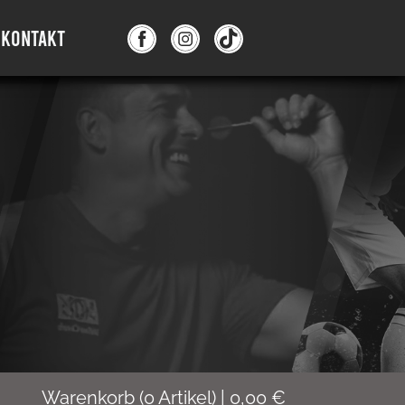
KONTAKT
Warenkorb
(
0
Artikel)
|
0,00
€