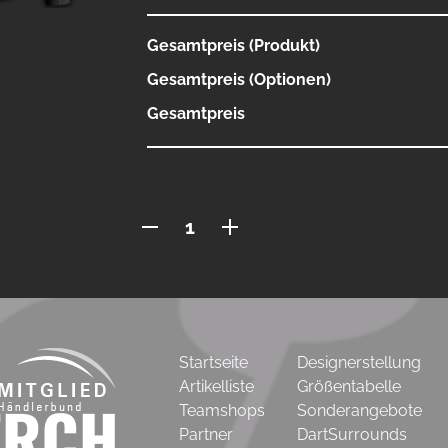
Gesamtpreis (Produkt)
Gesamtpreis (Optionen)
Gesamtpreis
Jacke
Jugend
Menge
Startseite
Designerstellung
Artikelliste
Größentabelle
Teamshops
Sonderangebote
Partner
DartSurrounds