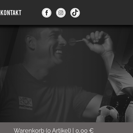
KONTAKT
Warenkorb
(
0
Artikel)
|
0,00
€