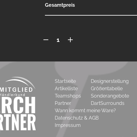
Gesamtpreis
Poloshirt
mit
Knopfleiste
Menge
Startseite
Designerstellung
Artikelliste
Größentabelle
Teamshops
Sonderangebote
Partner
DartSurrounds
Wann kommt meine Ware?
Datenschutz & AGB
Impressum