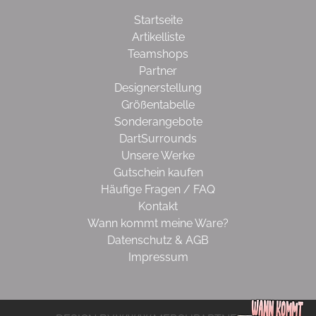
Startseite
Artikelliste
Teamshops
Partner
Designerstellung
Größentabelle
Sonderangebote
DartSurrounds
Unsere Werke
Gutschein kaufen
Häufige Fragen / FAQ
Kontakt
Wann kommt meine Ware?
Datenschutz & AGB
Impressum