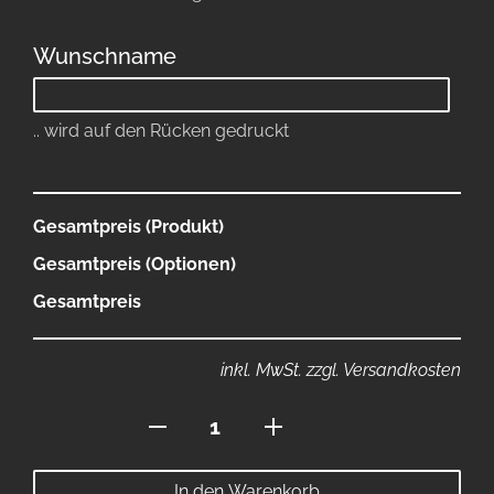
Wunschname
.. wird auf den Rücken gedruckt
Gesamtpreis (Produkt)
Gesamtpreis (Optionen)
Gesamtpreis
inkl. MwSt. zzgl. Versandkosten
Rosen
Jacke
mit
In den Warenkorb
Kapuze