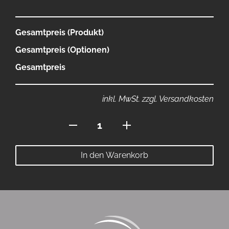
Gesamtpreis (Produkt)
Gesamtpreis (Optionen)
Gesamtpreis
inkl. MwSt. zzgl. Versandkosten
Polo
mit
Stehkragen
In den Warenkorb
Menge