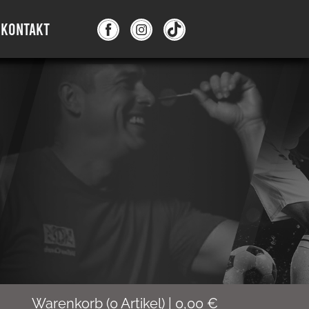
KONTAKT
Warenkorb
(
0
Artikel)
|
0,00
€