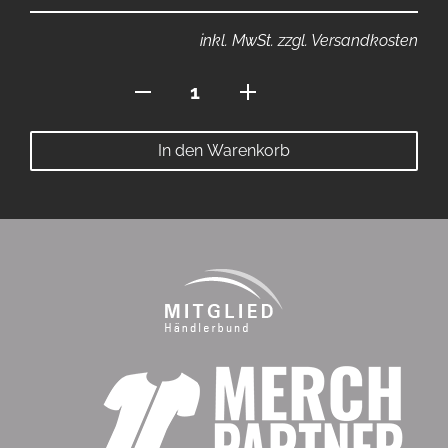
inkl. MwSt. zzgl. Versandkosten
Hoodie
ohne
Bauchtasche
In den Warenkorb
Menge