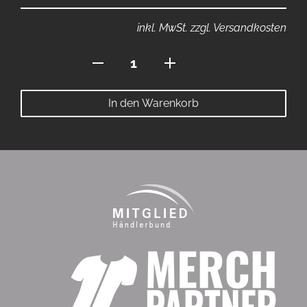
inkl. MwSt. zzgl. Versandkosten
Polo
mit
Reissverschluss
In den Warenkorb
Menge