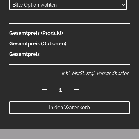
Gesamtpreis (Produkt)
Gesamtpreis (Optionen)
Gesamtpreis
inkl. MwSt. zzgl. Versandkosten
Polo
mit
Reissverschluss
In den Warenkorb
2026
Menge