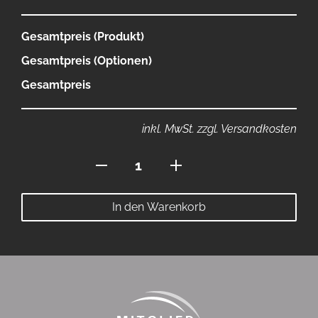
Gesamtpreis (Produkt)
Gesamtpreis (Optionen)
Gesamtpreis
inkl. MwSt. zzgl. Versandkosten
Polo
mit
Reissverschluss
In den Warenkorb
BLAU/WEISS
Menge