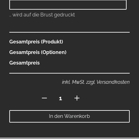
.. wird auf die Brust gedruckt
Gesamtpreis (Produkt)
Gesamtpreis (Optionen)
Gesamtpreis
inkl. MwSt. zzgl. Versandkosten
Polo
mit
Reissverschluss
In den Warenkorb
Menge