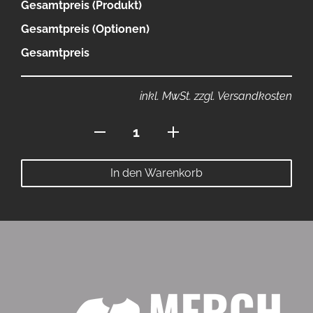
Gesamtpreis (Produkt)
Gesamtpreis (Optionen)
Gesamtpreis
inkl. MwSt. zzgl. Versandkosten
Polo
mit
Reissverschluss
In den Warenkorb
Menge