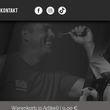
KONTAKT
Warenkorb
(
0
Artikel)
|
0,00
€