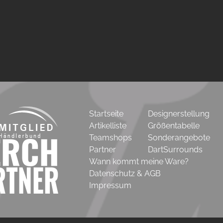
Startseite
Designerstellung
Artikelliste
Größentabelle
Teamshops
Sonderangebote
Partner
DartSurrounds
Wann kommt meine Ware?
Datenschutz & AGB
Impressum