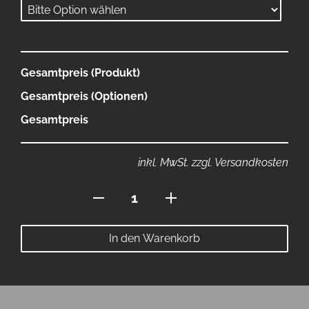
Gesamtpreis (Produkt)
Gesamtpreis (Optionen)
Gesamtpreis
inkl. MwSt. zzgl. Versandkosten
Polo
mit
Reissverschluss
In den Warenkorb
Menge