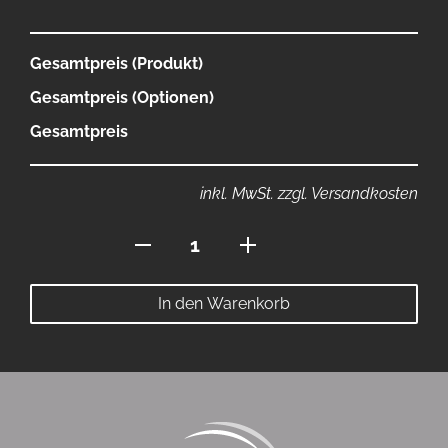
Gesamtpreis (Produkt)
Gesamtpreis (Optionen)
Gesamtpreis
inkl. MwSt. zzgl. Versandkosten
Polo
mit
Knopfleiste
In den Warenkorb
Menge