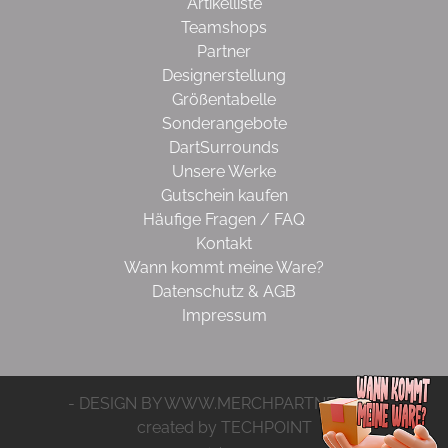
Artikelliste
Teamshops
Partner
Designerstellung
Größentabelle
Sonderangebote
DartSurrounds
Unsere Werke
Gutschein kaufen
Häufige Fragen / FAQ
Kontakt
Wann kommt meine Ware?
Datenschutz & AGB
Impressum
- DESIGN BY WWW.MERCHPARTNER.DE -
created by TECHPOINT