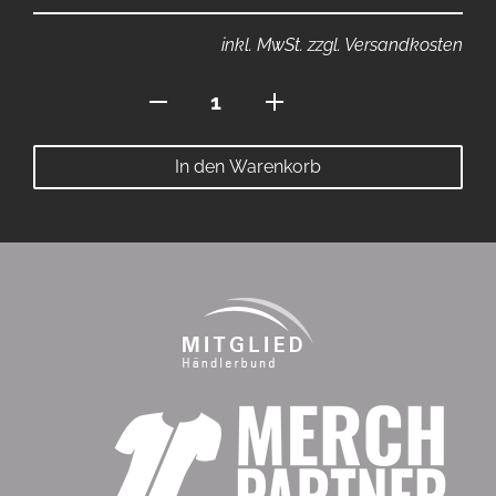
inkl. MwSt. zzgl. Versandkosten
Jacke
mit
Seitentaschen
In den Warenkorb
Menge