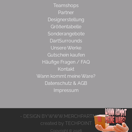
Teamshops
Partner
Designerstellung
Größentabelle
Sonderangebote
DartSurrounds
Unsere Werke
Gutschein kaufen
Häufige Fragen / FAQ
Kontakt
Wann kommt meine Ware?
Datenschutz & AGB
Impressum
- DESIGN BY WWW.MERCHPARTNER.DE -
created by TECHPOINT
Copyright © 2026