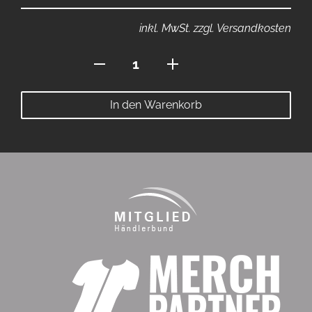
inkl. MwSt. zzgl. Versandkosten
Hoodie
ohne
Bauchtasche
In den Warenkorb
Menge