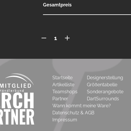
Gesamtpreis
Jacke
mit
Stehkragen
Menge
Startseite
Designerstellung
Artikelliste
Größentabelle
Teamshops
Sonderangebote
Partner
DartSurrounds
Wann kommt meine Ware?
Datenschutz & AGB
Impressum