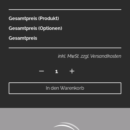
Gesamtpreis (Produkt)
Gesamtpreis (Optionen)
Gesamtpreis
inkl. MwSt. zzgl. Versandkosten
Polo
mit
Stehkragen
In den Warenkorb
Menge