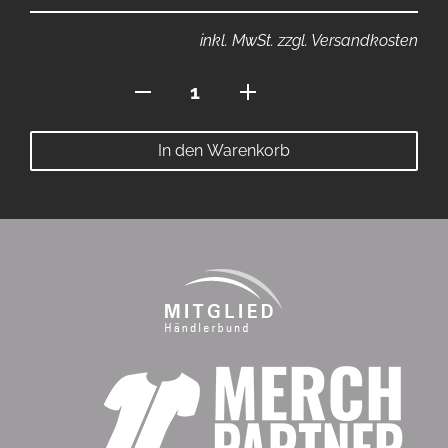
inkl. MwSt. zzgl. Versandkosten
Jacke
mit
Seitentaschen
In den Warenkorb
Menge