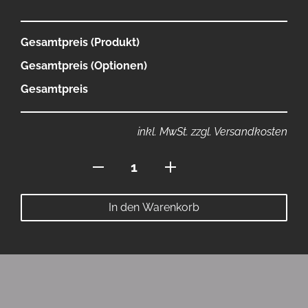
Gesamtpreis (Produkt)
Gesamtpreis (Optionen)
Gesamtpreis
inkl. MwSt. zzgl. Versandkosten
Jacke
mit
Kapuze
In den Warenkorb
Menge