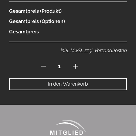
Gesamtpreis (Produkt)
Gesamtpreis (Optionen)
Gesamtpreis
inkl. MwSt. zzgl. Versandkosten
Hoodie
ohne
Bauchtasche
In den Warenkorb
Menge