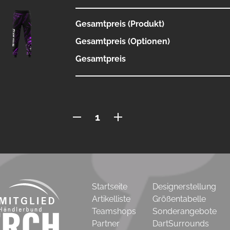
Gesamtpreis (Produkt)
Gesamtpreis (Optionen)
Gesamtpreis
Jogginghose
newLOGO
Menge
Startseite
Designerstellung
Artikelliste
Größentabelle
Teamshops
Sonderangebote
Partner
DartSurrounds