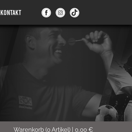
KONTAKT
Warenkorb
(
0
Artikel)
|
0,00
€