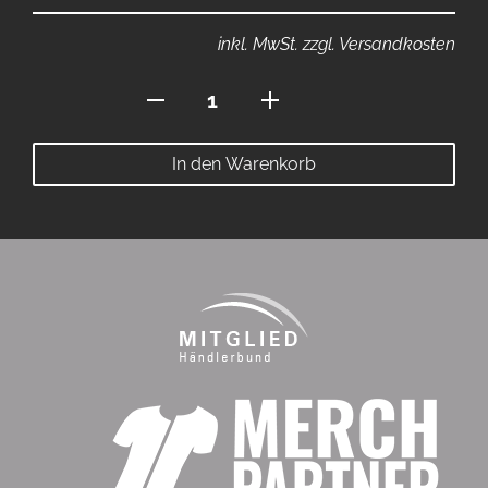
inkl. MwSt. zzgl. Versandkosten
Hoodie
ohne
Bauchtasche
In den Warenkorb
Menge