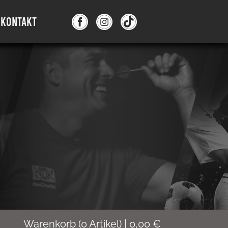
KONTAKT
Warenkorb
(
0
Artikel)
|
0,00
€