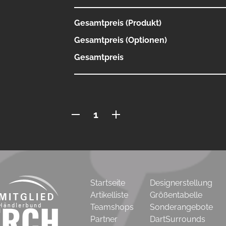
Gesamtpreis (Produkt)
Gesamtpreis (Optionen)
Gesamtpreis
Hoodie
Menge
Startseite
Designerstellung
Artikelliste
Größentabelle
Teamshops
Sonderangebote
Partner
DartSurrounds