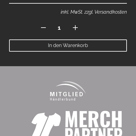
inkl. MwSt. zzgl. Versandkosten
Polo
mit
Reissverschluss
In den Warenkorb
Menge