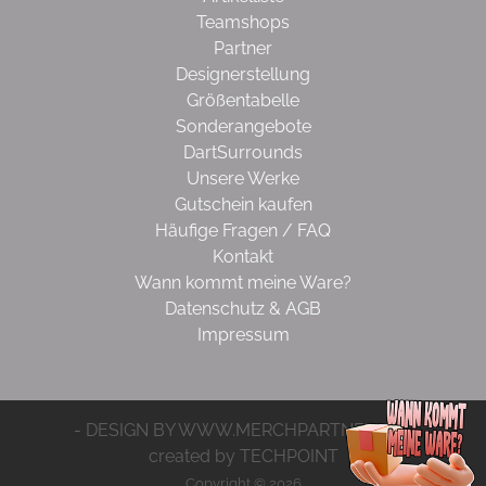
Teamshops
Partner
Designerstellung
Größentabelle
Sonderangebote
DartSurrounds
Unsere Werke
Gutschein kaufen
Häufige Fragen / FAQ
Kontakt
Wann kommt meine Ware?
Datenschutz & AGB
Impressum
- DESIGN BY WWW.MERCHPARTNER.DE -
created by TECHPOINT
Copyright © 2026