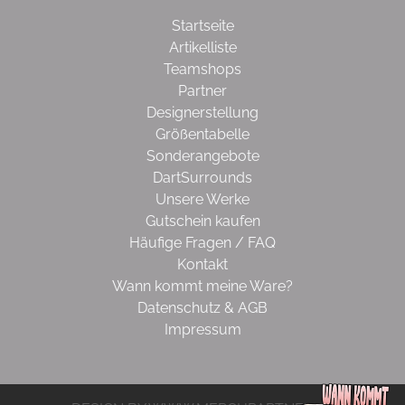
Startseite
Artikelliste
Teamshops
Partner
Designerstellung
Größentabelle
Sonderangebote
DartSurrounds
Unsere Werke
Gutschein kaufen
Häufige Fragen / FAQ
Kontakt
Wann kommt meine Ware?
Datenschutz & AGB
Impressum