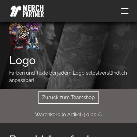
Logo
Farben und Texte bei jedem Logo selbstverständlich
anpassbar!
Zurück zum Teamshop
Warenkorb
(
0
Artikel)
|
0,00
€