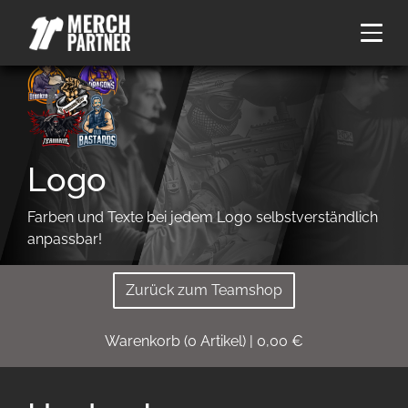
Logo
Farben und Texte bei jedem Logo selbstverständlich
anpassbar!
Zurück zum Teamshop
Warenkorb
(
0
Artikel)
|
0,00
€