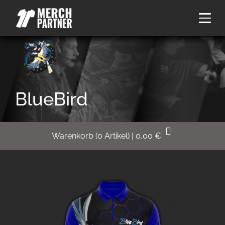
BlueBird
Warenkorb
(
0
Artikel)
|
0,00
€