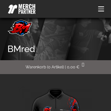
BMred
Warenkorb
(
0
Artikel)
|
0,00
€